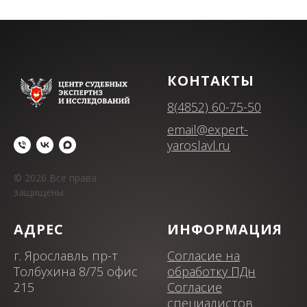
КОНТАКТЫ
8(4852) 60-75-50
email@expert-
yaroslavl.ru
© 2026 Все права
защищены
АДРЕС
ИНФОРМАЦИЯ
г. Ярославль пр-т
Согласие на
Толбухина 8/75 офис
обработку ПДн
215
Согласие
специалистов