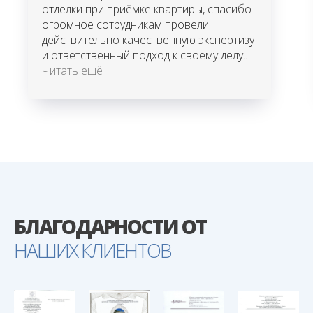
отделки при приёмке квартиры, спасибо
огромное сотрудникам провели
действительно качественную экспертизу
и ответственный подход к своему делу.
Застройщик полностью отказывался от
Читать ещё
своих обязательств по поводу передачи
объекта надлежащего качества, а это
кривые стены, "помятые" оконные
профиля, низкий потолок и ещё много
всего.
Огромное спасибо, только экспертиза
помогла добиться реальных действий
застройщика и сыграла немаловажную
роль в суде.
БЛАГОДАРНОСТИ ОТ
НАШИХ КЛИЕНТОВ