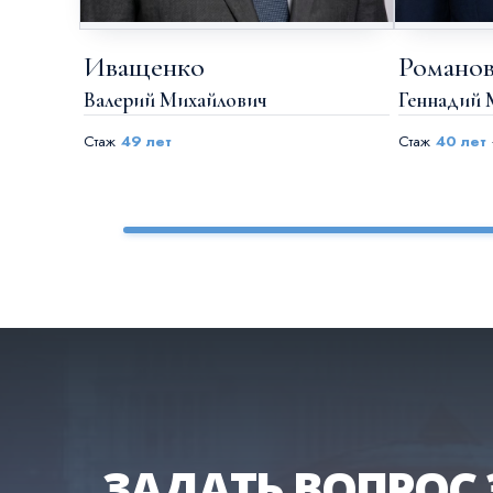
Иващенко
Романо
Валерий Михайлович
Геннадий 
Стаж
49 лет
Стаж
40 лет
ЗАДАТЬ ВОПРОС 