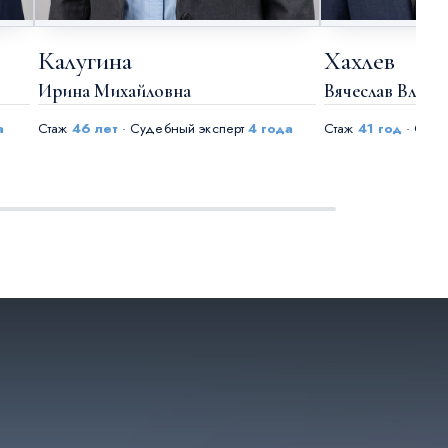
Калугина
Хахлев
Ирина Михайловна
Вячеслав Влад
а
Стаж
46 лет
· Судебный эксперт
4 года
Стаж
41 год
· Суде