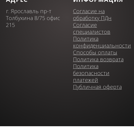
г. Ярославль пр-т
Согласие на
Толбухина 8/75 офис
обработку ПДн
215
Согласие
специалистов
Политика
конфиденциальности
Способы оплаты
Политика возврата
Политика
безопасности
платежей
Публичная оферта