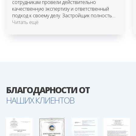
сотрудникам провели действительно
качественную экспертизу и ответственный
подход к своему делу. Застройщик полностью
отказывался от своих обязательств по
Читать ещё
поводу передачи объекта надлежащего
качества, а это кривые стены, "помятые"
оконные профиля, низкий потолок и ещё
много всего.
Огромное спасибо, только экспертиза
помогла добиться реальных действий
застройщика и сыграла немаловажную роль в
суде.
БЛАГОДАРНОСТИ ОТ
НАШИХ КЛИЕНТОВ