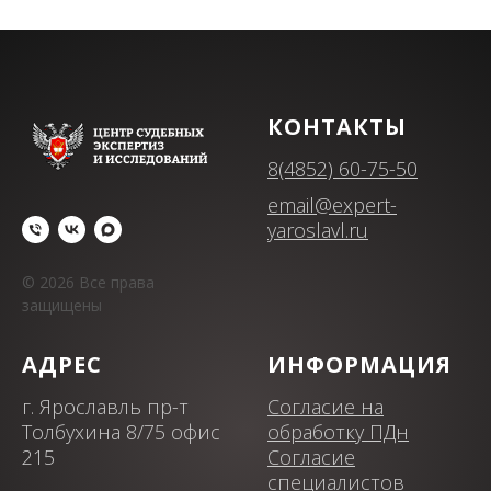
КОНТАКТЫ
8(4852) 60-75-50
email@expert-
yaroslavl.ru
© 2026 Все права
защищены
АДРЕС
ИНФОРМАЦИЯ
г. Ярославль пр-т
Согласие на
Толбухина 8/75 офис
обработку ПДн
215
Согласие
специалистов