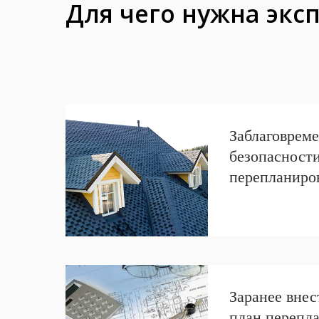
Для чего нужна экс
Заблаговреме
безопасност
перепланиро
Заранее внес
план перепл