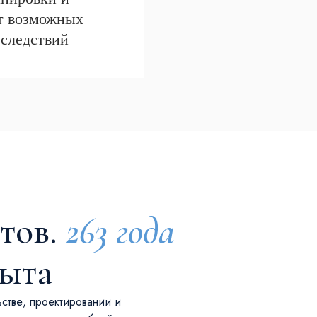
от возможных
оследствий
тов.
263 года
пыта
ьстве, проектировании и