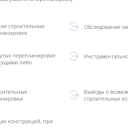
ние строительных
Обследование см
ланировке.
нутых перепланировке
Инструментально
есущими либо
роительные
Выводы о возмож
ланировки
строительных ко
их конструкций, при