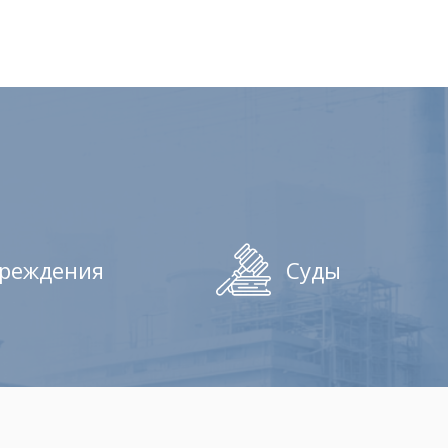
чреждения
Суды