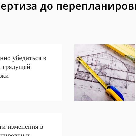
пертиза до перепланиров
нно убедиться в
и грядущей
вки
ти изменения в
анировки и